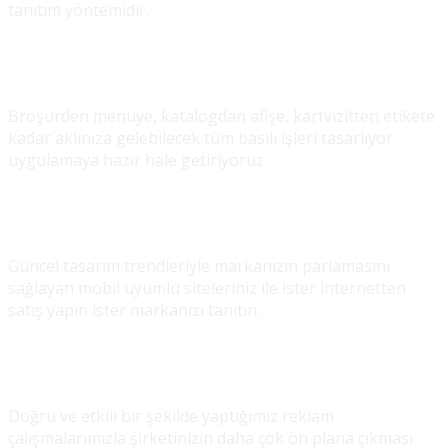
tanıtım yöntemidir.
Baskı Çözümleri
Broşürden menüye, katalogdan afişe, kartvizitten etikete
kadar aklınıza gelebilecek tüm basılı işleri tasarlıyor
uygulamaya hazır hale getiriyoruz.
Web Tasarım
Güncel tasarım trendleriyle markanızın parlamasını
sağlayan mobil uyumlu siteleriniz ile ister internetten
satış yapın ister markanızı tanıtın.
Reklam Yönetimi
Doğru ve etkili bir şekilde yaptığımız reklam
çalışmalarımızla şirketinizin daha çok ön plana çıkması