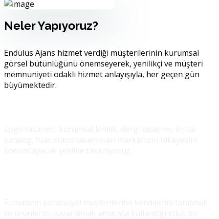
Neler Yapıyoruz?
Endülüs Ajans hizmet verdiği müşterilerinin kurumsal
görsel bütünlüğünü önemseyerek, yenilikçi ve müşteri
memnuniyeti odaklı hizmet anlayışıyla, her geçen gün
büyümektedir.
Grafik Tasarım
Logo tasarımı, kurumsal kimlik, dergi tasarımı, dijital
katalog, fuar stand tasarımları markanızın hikayesini
konumlayacak şekilde tasarlıyoruz.
Promosyon Ürünler
Firmaların potansiyel müşterilerine kendilerini tanıtmak
ve ürünlerini pazarlamak amacıyla kullandığı etkili bir