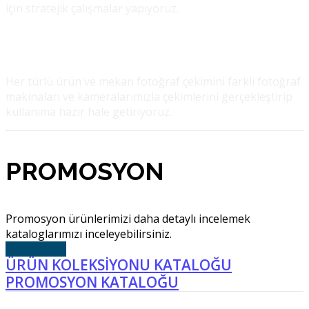
için stratejik çalışmalar yapıyoruz.
Prodüksiyon
Her türlü ürün ve mekan fotoğraf çekimini farklı fotoğraf
makinaları ve kameralarımızla çekimlerini gerçekleştirip
kullanıma hazır hale getiriyoruz.
PROMOSYON
Promosyon ürünlerimizi daha detaylı incelemek
kataloglarımızı inceleyebilirsiniz.
E-KATALOG
ÜRÜN KOLEKSİYONU KATALOĞU
PROMOSYON KATALOĞU