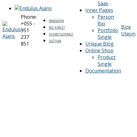
Saas
Inner Pages
Phone:
Person
ANASAYFA
+055 -
Bio
Bize
BIZ KIMIZ?
951
Portfolio
Ulaşın
HIZMETLERIMIZ
237
Single
İLETIŞIM
851
Unique Blog
Online Shop
Product
Single
Documentation