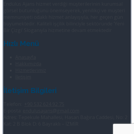
Endülüs Ajans hizmet verdiği müşterilerinin kurumsal
görsel bütünlüğünü önemseyerek, yenilikçi ve müşteri
memnuniyeti odaklı hizmet anlayışıyla, her geçen gün
büyümektedir. Kaliteli işçilik bilinciyle sektöründe ‘Yeni
Bir Çizgi’ Sloganıyla hizmetine devam etmektedir
Hızlı Menü
Anasayfa
Hakkımızda
Hizmetlerimiz
İletişim
İletişim Bilgileri
Telefon:
+90 532 624 92 75
E-posta:
endulusajans@gmail.com
Adres: Tepekule Mahallesi, Hasan Bağıra Caddesi, No: 2
Kat: 2 B Blok D: 6 Bayraklı – İZMİR