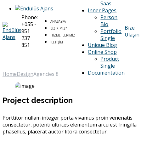
Saas
Inner Pages
Phone:
Person
ANASAYFA
+055 -
Bio
Bize
BIZ KIMIZ?
951
Portfolio
Ulaşın
HIZMETLERIMIZ
237
Single
İLETIŞIM
851
Unique Blog
Online Shop
Agencies 8
Product
Single
Documentation
Home
Design
Agencies 8
Project description
Porttitor nullam integer porta vivamus proin venenatis
consectetur, potenti ultrices elementum arcu est fringilla
phasellus, placerat auctor litora consectetur.