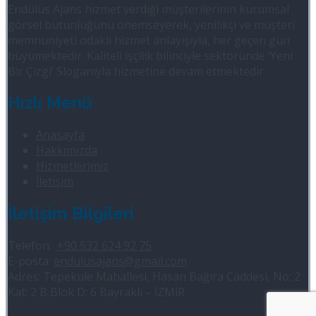
Endülüs Ajans hizmet verdiği müşterilerinin kurumsal
görsel bütünlüğünü önemseyerek, yenilikçi ve müşteri
memnuniyeti odaklı hizmet anlayışıyla, her geçen gün
büyümektedir. Kaliteli işçilik bilinciyle sektöründe ‘Yeni
Bir Çizgi’ Sloganıyla hizmetine devam etmektedir
Hızlı Menü
Anasayfa
Hakkımızda
Hizmetlerimiz
İletişim
İletişim Bilgileri
Telefon:
+90 532 624 92 75
E-posta:
endulusajans@gmail.com
Adres: Tepekule Mahallesi, Hasan Bağıra Caddesi, No: 2
Kat: 2 B Blok D: 6 Bayraklı – İZMİR