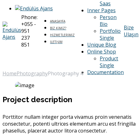
Saas
Inner Pages
Phone:
Person
ANASAYFA
+055 -
Bio
Bize
BIZ KIMIZ?
951
Portfolio
Ulaşın
HIZMETLERIMIZ
237
Single
İLETIŞIM
851
Unique Blog
Online Shop
Photography 4
Product
Single
Documentation
Home
Photography
Photography 4
Project description
Porttitor nullam integer porta vivamus proin venenatis
consectetur, potenti ultrices elementum arcu est fringilla
phasellus, placerat auctor litora consectetur.