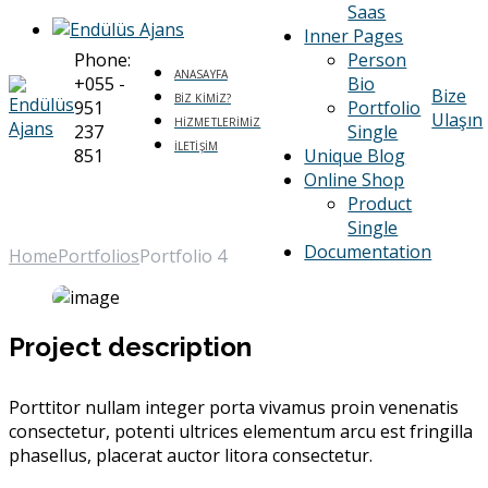
Saas
Inner Pages
Phone:
Person
ANASAYFA
+055 -
Bio
Bize
BIZ KIMIZ?
951
Portfolio
Ulaşın
HIZMETLERIMIZ
237
Single
İLETIŞIM
851
Unique Blog
Online Shop
Portfolio 4
Product
Single
Documentation
Home
Portfolios
Portfolio 4
Project description
Porttitor nullam integer porta vivamus proin venenatis
consectetur, potenti ultrices elementum arcu est fringilla
phasellus, placerat auctor litora consectetur.