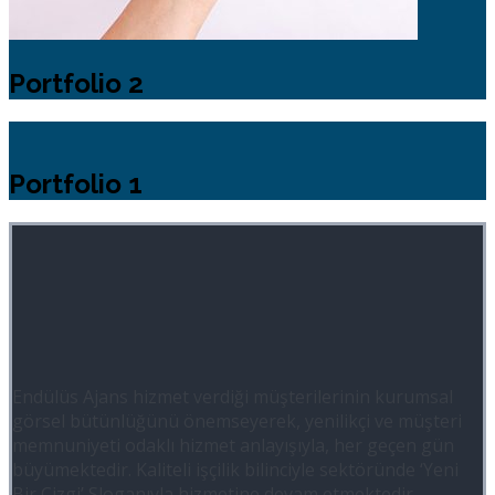
Portfolio 2
Portfolio 1
Endülüs Ajans hizmet verdiği müşterilerinin kurumsal
görsel bütünlüğünü önemseyerek, yenilikçi ve müşteri
memnuniyeti odaklı hizmet anlayışıyla, her geçen gün
büyümektedir. Kaliteli işçilik bilinciyle sektöründe ‘Yeni
Bir Çizgi’ Sloganıyla hizmetine devam etmektedir