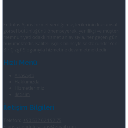
Endülüs Ajans hizmet verdiği müşterilerinin kurumsal
görsel bütünlüğünü önemseyerek, yenilikçi ve müşteri
memnuniyeti odaklı hizmet anlayışıyla, her geçen gün
büyümektedir. Kaliteli işçilik bilinciyle sektöründe ‘Yeni
Bir Çizgi’ Sloganıyla hizmetine devam etmektedir
Hızlı Menü
Anasayfa
Hakkımızda
Hizmetlerimiz
İletişim
İletişim Bilgileri
Telefon:
+90 532 624 92 75
E-posta:
endulusajans@gmail.com