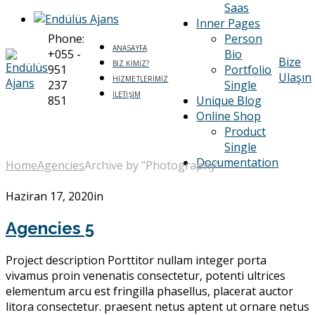
Saas
Inner Pages
Phone:
Person
ANASAYFA
+055 -
Bio
Bize
BIZ KIMIZ?
951
Portfolio
Ulaşın
HIZMETLERIMIZ
237
Single
İLETIŞIM
851
Unique Blog
Online Shop
Photography
Product
Single
Documentation
Home
Agencies
Archive by "Photography"
Haziran 17, 2020
in
Agencies 5
Project description Porttitor nullam integer porta
vivamus proin venenatis consectetur, potenti ultrices
elementum arcu est fringilla phasellus, placerat auctor
litora consectetur. praesent netus aptent ut ornare netus